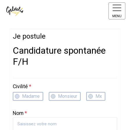
MENU
Je postule
Candidature spontanée
F/H
Civilité
*
Madame
Monsieur
Mx
Nom
*